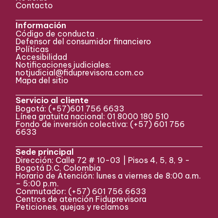
Contacto
Información
Código de conducta
Defensor del consumidor financiero
Políticas
Accesibilidad
Notificaciones judiciales:
notjudicial@fiduprevisora.com.co
Mapa del sitio
Servicio al cliente
Bogotá:
(+57)
601 756 6633
Línea gratuita nacional: 01 8000 180 510
Fondo de inversión colectiva:
(+57) 601 756
6633
Sede principal
Dirección: Calle 72 # 10-03 | Pisos 4, 5, 8, 9 -
Bogotá D.C, Colombia
Horario de Atención: lunes a viernes de 8:00 a.m.
– 5:00 p.m.
Conmutador:
(+57)
601 756 6633
Centros de atención Fiduprevisora
Peticiones, quejas y reclamos