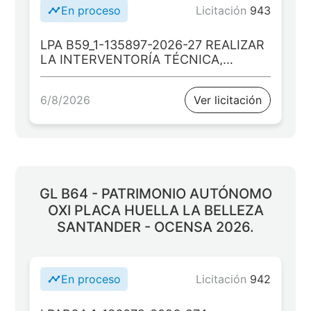
En proceso
Licitación
943
LPA B59_1-135897-2026-27 REALIZAR
LA INTERVENTORÍA TÉCNICA,
ADMINISTRATIVA, JURÍDICA, DE
SEGURIDAD Y SALUD EN EL
6/8/2026
Ver licitación
TRABAJO, AMBIENTAL, SOCIAL,
CONTABLE Y FINANCIERA PARA EL
PROYECTO: “CONSTRUCCIÓN DE
BATERÍAS SANITARIAS PARA EL ÁREA
RURAL DEL MUNICIPIO DE TAME,
DEPARTAMENTO DE ARAUCA
GL B64 - PATRIMONIO AUTÓNOMO
OXI PLACA HUELLA LA BELLEZA
SANTANDER - OCENSA 2026.
En proceso
Licitación
942