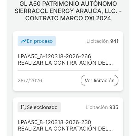
GL A50 PATRIMONIO AUTÓNOMO
SIERRACOL ENERGY ARAUCA, LLC. -
CONTRATO MARCO OXI 2024
En proceso
Licitación
941
LPAA50_6-120318-2026-266
REALIZAR LA CONTRATACIÓN DEL
EJECUTOR DEL PROYECTO:
“SUMINISTRO DE DOTACIÓN DE
28/7/2026
Ver licitación
MOBILIARIO EN EL MARCO DEL
PROYECTO: MEJORAMIENTO DE LAS
CONDICIONES DE
INFRAESTRUCTURA EDUCATIVA
RURAL EN LOS MUNICIPIOS DE
Seleccionado
Licitación
935
ARAUCA Y ARAUQUITA EN EL
DEPARTAMENTO DE ARAUCA”
LPAA50_8-120318-2026-230
REALIZAR LA CONTRATACIÓN DEL
EJECUTOR DEL PROYECTO: