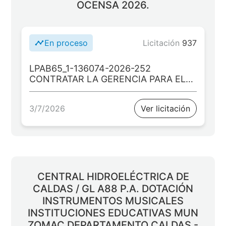
OCENSA 2026.
En proceso
Licitación
937
LPAB65_1-136074-2026-252
CONTRATAR LA GERENCIA PARA EL
PROYECTO: “DOTACIÓN DE MENAJE
PARA SEDES EDUCATIVAS EN EL
3/7/2026
Ver licitación
MUNICIPIO DE LA BELLEZA BPIN
20250214000354”
CENTRAL HIDROELÉCTRICA DE
CALDAS / GL A88 P.A. DOTACIÓN
INSTRUMENTOS MUSICALES
INSTITUCIONES EDUCATIVAS MUN
ZOMAC DEPARTAMENTO CALDAS -