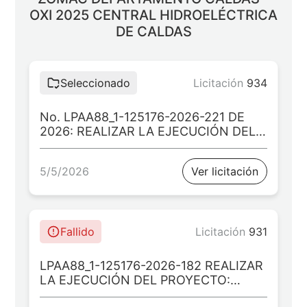
OXI 2025 CENTRAL HIDROELÉCTRICA
DE CALDAS
Seleccionado
Licitación
934
No. LPAA88_1-125176-2026-221 DE
2026: REALIZAR LA EJECUCIÓN DEL
PROYECTO: FORTALECIMIENTO DEL
DESEMPEÑO TÉCNICO-MUSICAL DE
5/5/2026
Ver licitación
LAS BANDAS SINFÓNICAS
ESTUDIANTILES A TRAVÉS DE LA
DOTACIÓN DE INSTRUMENTOS
MUSICALES EN LAS INSTITUCIONES
EDUCATIVAS OFICIALES EN LOS
Fallido
Licitación
931
MUNICIPIOS ZOMAC DEL
DEPARTAMENTO DE CALDAS
LPAA88_1-125176-2026-182 REALIZAR
20240214000235.
LA EJECUCIÓN DEL PROYECTO:
FORTALECIMIENTO DEL DESEMPEÑO