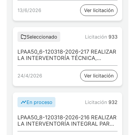
“CONSTRUCCIÓN DE OBRAS
13/6/2026
Ver licitación
MENORES DE DRENAJE EN VÍAS
TERCIARIAS DEL MUNICIPIO DE
ARAUQUITA”
Seleccionado
Licitación
933
LPAA50_6-120318-2026-217 REALIZAR
LA INTERVENTORÍA TÉCNICA,
ADMINISTRATIVA, FINANCIERA,
CONTABLE, SOCIAL, AMBIENTAL Y
24/4/2026
Ver licitación
JURÍDICA PARA EL PROYECTO:
“MEJORAMIENTO DE LAS
CONDICIONES DE
INFRAESTRUCTURA EDUCATIVA
RURAL EN LOS MUNICIPIOS DE
En proceso
Licitación
932
ARAUCA Y ARAUQUITA EN EL
DEPARTAMENTO DE ARAUCA”
LPAA50_8-120318-2026-216 REALIZAR
LA INTERVENTORÍA INTEGRAL PARA
EL PROYECTO: “CONSTRUCCIÓN DE