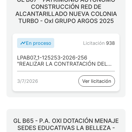
20250214000366”
CONSTRUCCIÓN RED DE
ALCANTARILLADO NUEVA COLONIA
TURBO - OxI GRUPO ARGOS 2025
En proceso
Licitación
938
LPAB07_1-125253-2026-256
"REALIZAR LA CONTRATACIÓN DEL
EJECUTOR DE LAS OBRAS DE
INFRAESTRUCTURA CIVIL DEL
3/7/2026
Ver licitación
PROYECTO: “CONSTRUCCIÓN DE LA
RED DE ALCANTARILLADO DEL
SISTEMA DE AGUAS RESIDUALES DEL
CORREGIMIENTO NUEVA COLONIA
EN EL MUNICIPIO DE TURBO
ANTIOQUIA” IDENTIFICADO CON
CÓDIGO BPIN 20250214000104.
GL B65 - P.A. OXI DOTACIÓN MENAJE
SEDES EDUCATIVAS LA BELLEZA -