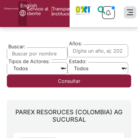
English
Servicio al
Transparencia
cliente
institucional
Años:
Buscar:
Tipos de Actores:
Estado:
Consultar
PAREX RESORUCES (COLOMBIA) AG
SUCURSAL