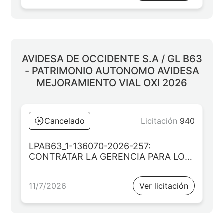
ARAUQUITA”
AVIDESA DE OCCIDENTE S.A / GL B63
- PATRIMONIO AUTONOMO AVIDESA
MEJORAMIENTO VIAL OXI 2026
Cancelado
Licitación
940
LPAB63_1-136070-2026-257:
CONTRATAR LA GERENCIA PARA LOS
PROYECTOS: PROYECTO 1:
“MEJORAMIENTO DE VÍA A LA PLAYA
11/7/2026
Ver licitación
MUNICIPIO DE CALIMA EL DARIÉN
DEPARTAMENTO DEL VALLE DEL
CAUCA. BPIN 20240214000167”
PROYECTO 2: “MEJORAMIENTO DE