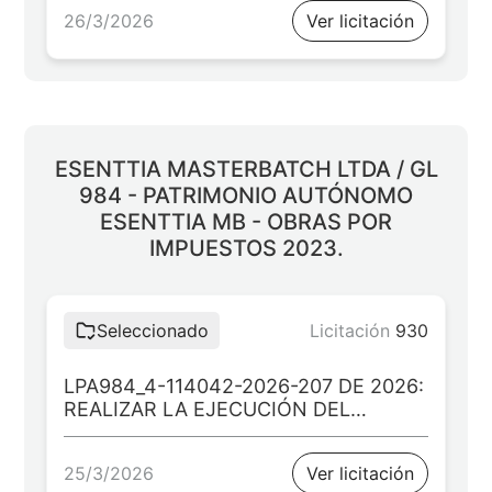
TÉCNICO-MUSICAL DE LAS BANDAS
26/3/2026
Ver licitación
SINFÓNICAS ESTUDIANTILES A
TRAVÉS DE LA DOTACIÓN DE
INSTRUMENTOS MUSICALES EN LAS
INSTITUCIONES EDUCATIVAS
OFICIALES EN LOS MUNICIPIOS
ZOMAC DEL DEPARTAMENTO DE
CALDAS
ESENTTIA MASTERBATCH LTDA / GL
984 - PATRIMONIO AUTÓNOMO
ESENTTIA MB - OBRAS POR
IMPUESTOS 2023.
Seleccionado
Licitación
930
LPA984_4-114042-2026-207 DE 2026:
REALIZAR LA EJECUCIÓN DEL
PROYECTO: “DOTACIÓN DE
MOBILIARIO MENAJE DE
25/3/2026
Ver licitación
COMEDORES ESCOLARES EN