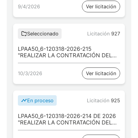
OBRAS MENORES DE DRENAJE EN
9/4/2026
Ver licitación
VÍAS TERCIARIAS DEL MUNICIPIO DE
ARAUQUITA”
Seleccionado
Licitación
927
LPAA50_6-120318-2026-215
"REALIZAR LA CONTRATACIÓN DEL
EJECUTOR DEL PROYECTO: :
“MEJORAMIENTO DE LAS
10/3/2026
Ver licitación
CONDICIONES DE
INFRAESTRUCTURA EDUCATIVA
RURAL EN EL MUNICIPIO DE
ARAUQUITA EN EL DEPARTAMENTO
DE ARAUCA”
En proceso
Licitación
925
LPAA50_6-120318-2026-214 DE 2026
"REALIZAR LA CONTRATACIÓN DEL
EJECUTOR DEL PROYECTO:
“MEJORAMIENTO DE LAS