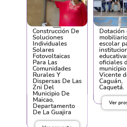
ión
Construcción De
Dotación
cos
Soluciones
mobiliari
 vial
Individuales
escolar p
ca a
Solares
institucio
an
Fotovoltaicas
educativa
de el
Para Las
oficiales 
lado
Comunidades
municipio
Rurales Y
Vicente d
e
Dispersas De Las
Caguán,
ma
Zni Del
Caquetá.
Municipio De
Maicao,
cto
Ver pro
Departamento
De La Guajira