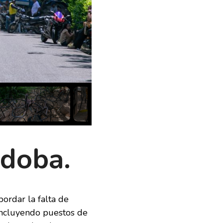
es que
l
rdoba.
bordar la falta de
, incluyendo puestos de