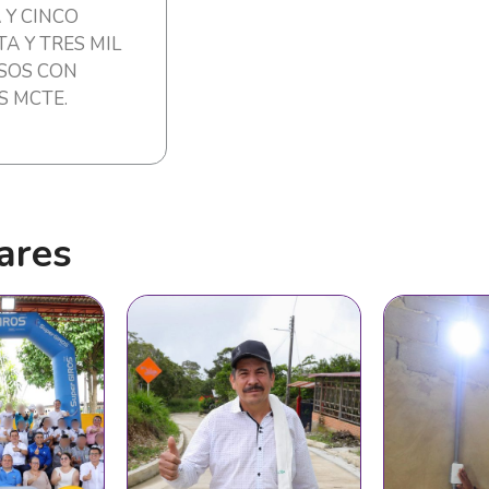
 Y CINCO
A Y TRES MIL
ESOS CON
S MCTE.
ares