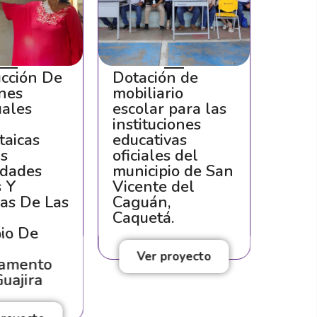
ucción De
Dotación de
Pavi
ones
mobiliario
tramo
uales
escolar para las
del c
s
instituciones
que 
taicas
educativas
la v
as
oficiales del
Anto
dades
municipio de San
cent
s Y
Vicente del
Padil
sas De Las
Caguán,
munic
l
Caquetá.
Lérid
pio De
Ver proyecto
Ve
amento
uajira