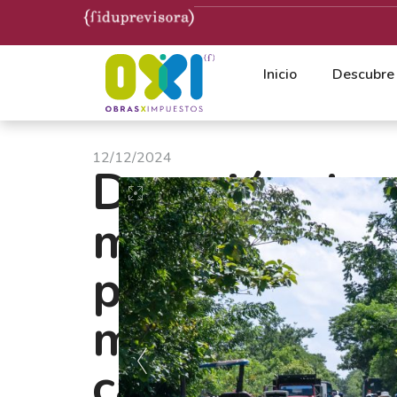
Inicio
Descubre
12/12/2024
Dotación de
mobiliario es
para contribu
mejoramiento
calidad educa