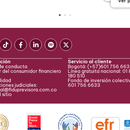
Ver 
ción
Servicio al cliente
de conducta
Bogotá:
(+57)
601 756 66
 del consumidor financiero
Línea gratuita nacional: 01
180 510
lidad
Fondo de inversión colecti
iones judiciales:
601 756 6633
ial@fiduprevisora.com.co
 sitio