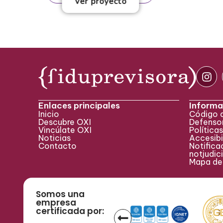
Ver proyecto
Enlaces principales
Informa
Inicio
Código 
Descubre OXI
Defensor
Vincúlate OXI
Políticas
Noticias
Accesibi
Contacto
Notificac
notjudic
Mapa del
Somos una
empresa
certificada por: