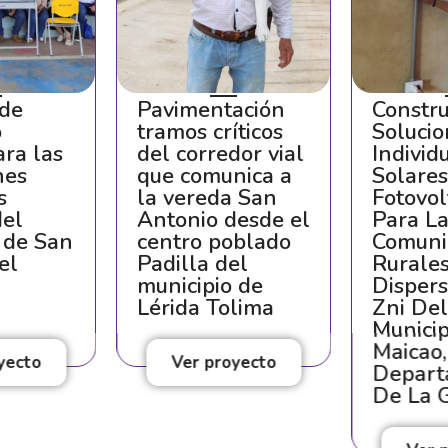
 de
Pavimentación
Constr
o
tramos críticos
Soluci
ara las
del corredor vial
Individ
nes
que comunica a
Solare
s
la vereda San
Fotovol
del
Antonio desde el
Para L
 de San
centro poblado
Comuni
el
Padilla del
Rurale
municipio de
Disper
Lérida Tolima
Zni De
Munici
Maicao,
yecto
Ver proyecto
Depart
De La G