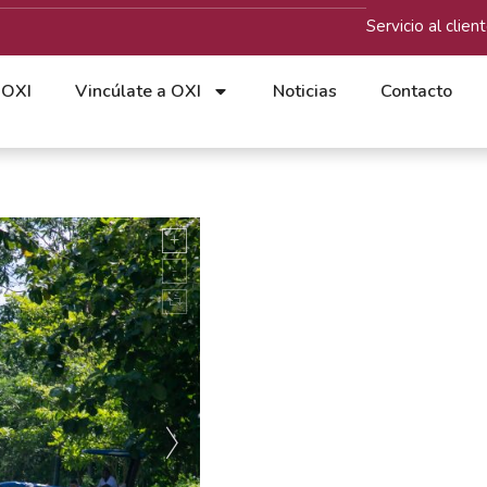
Servicio al clien
 OXI
Vincúlate a OXI
Noticias
Contacto
colar
ir en el
 de la
tiva de