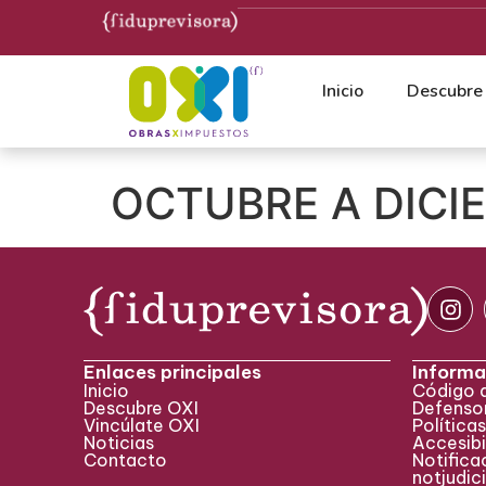
Inicio
Descubre
OCTUBRE A DICI
Enlaces principales
Informa
Inicio
Código 
Descubre OXI
Defensor
Vincúlate OXI
Políticas
Noticias
Accesibi
Contacto
Notificac
notjudic