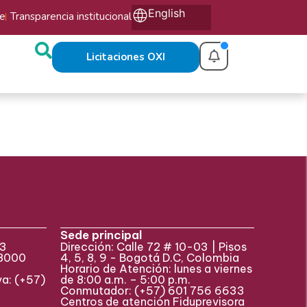
English
te
Transparencia institucional
Licitaciones OXI
Sede principal
33
Dirección: Calle 72 # 10-03 | Pisos
 8000
4, 5, 8, 9 - Bogotá D.C, Colombia
Horario de Atención: lunes a viernes
va:
(+57)
de 8:00 a.m. – 5:00 p.m.
Conmutador:
(+57)
601 756 6633
Centros de atención Fiduprevisora