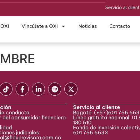
Servicio al clien
 OXI
Vincúlate a OXI
Noticias
Contacto
EMBRE
ción
Servicio al cliente
de conducta
Bogotá:
(+57)
601 756 66
 del consumidor financiero
Línea gratuita nacional: 01
180 510
lidad
Fondo de inversión colecti
iones judiciales:
601 756 6633
ial@fiduprevisora.com.co