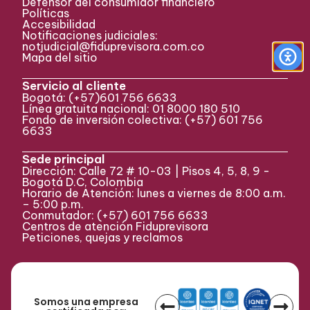
Defensor del consumidor financiero
Políticas
Accesibilidad
Notificaciones judiciales:
notjudicial@fiduprevisora.com.co
Mapa del sitio
Servicio al cliente
Bogotá:
(+57)
601 756 6633
Línea gratuita nacional: 01 8000 180 510
Fondo de inversión colectiva:
(+57) 601 756
6633
Sede principal
Dirección: Calle 72 # 10-03 | Pisos 4, 5, 8, 9 -
Bogotá D.C, Colombia
Horario de Atención: lunes a viernes de 8:00 a.m.
– 5:00 p.m.
Conmutador:
(+57)
601 756 6633
Centros de atención Fiduprevisora
Peticiones, quejas y reclamos
Somos una empresa