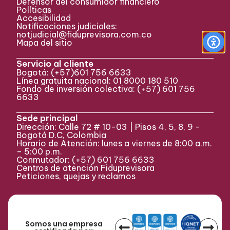
Defensor del consumidor financiero
Políticas
Accesibilidad
Notificaciones judiciales:
notjudicial@fiduprevisora.com.co
Mapa del sitio
Servicio al cliente
Bogotá:
(+57)
601 756 6633
Línea gratuita nacional: 01 8000 180 510
Fondo de inversión colectiva:
(+57) 601 756
6633
Sede principal
Dirección: Calle 72 # 10-03 | Pisos 4, 5, 8, 9 -
Bogotá D.C, Colombia
Horario de Atención: lunes a viernes de 8:00 a.m.
– 5:00 p.m.
Conmutador:
(+57)
601 756 6633
Centros de atención Fiduprevisora
Peticiones, quejas y reclamos
Somos una empresa