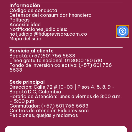
Información
Código de conducta
Defensor del consumidor financiero
Políticas
Accesibilidad
Notificaciones judiciales:
notjudicial@fiduprevisora.com.co
Mapa del sitio
Servicio al cliente
Bogotá:
(+57)
601 756 6633
Línea gratuita nacional: 01 8000 180 510
Fondo de inversión colectiva:
(+57) 601 756
6633
Sede principal
Dirección: Calle 72 # 10-03 | Pisos 4, 5, 8, 9 -
Bogotá D.C, Colombia
Horario de Atención: lunes a viernes de 8:00 a.m.
– 5:00 p.m.
Conmutador:
(+57)
601 756 6633
Centros de atención Fiduprevisora
Peticiones, quejas y reclamos